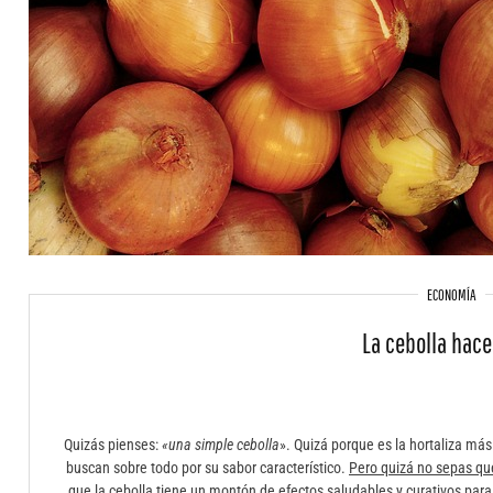
ECONOMÍA
La cebolla hace 
Quizás pienses:
«una simple cebolla
». Quizá porque es la hortaliza más
buscan sobre todo por su sabor característico.
Pero quizá no sepas que
que la cebolla tiene un montón de efectos saludables y curativos par