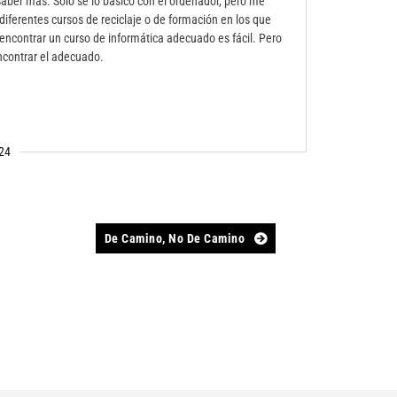
saber más. Sólo sé lo básico con el ordenador, pero me
iferentes cursos de reciclaje o de formación en los que
encontrar un curso de informática adecuado es fácil. Pero
encontrar el adecuado.
24
De Camino, No De Camino