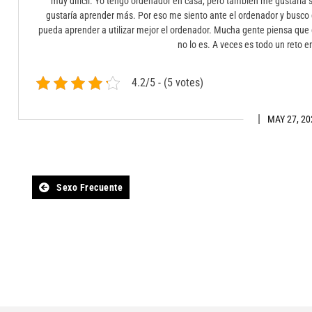
muy difícil. Yo tengo ordenador en casa, pero también me gustaría 
gustaría aprender más. Por eso me siento ante el ordenador y busco d
pueda aprender a utilizar mejor el ordenador. Mucha gente piensa que 
no lo es. A veces es todo un reto 
4.2/5 - (5 votes)
MAY 27, 20
Post
Sexo Frecuente
navigation