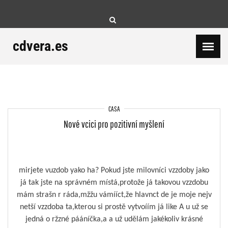
Skip
to
content
cdvera.es
CASA
Nové vcici pro pozitivní myšlení
mirjete vuzdob yako ha? Pokud jste milovníci vzzdoby jako
já tak jste na správném místá,protože já takovou vzzdobu
mám strašn r ráda,mžžu vámííct,že hlavnct de je moje nejv
netší vzzdoba ta,kterou si prostě vytvoíím já like A u už se
jedná o ržzné pááníčka,a a už udělám jakékoliv krásné