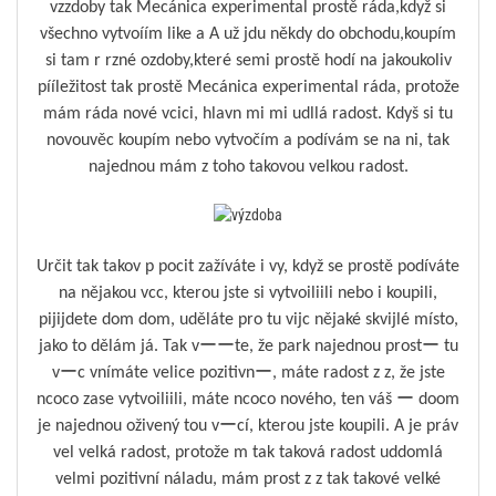
vzzdoby tak Mecánica experimental prostě ráda,když si
všechno vytvoíím like a A už jdu někdy do obchodu,koupím
si tam r rzné ozdoby,které semi prostě hodí na jakoukoliv
pííležitost tak prostě Mecánica experimental ráda, protože
mám ráda nové vcici, hlavn mi mi udllá radost. Kdyš si tu
novouvěc koupím nebo vytvočím a podívám se na ni, tak
najednou mám z toho takovou velkou radost.
Určit tak takov p pocit zažíváte i vy, když se prostě podíváte
na nějakou vcc, kterou jste si vytvoiliili nebo i koupili,
pijijdete dom dom, uděláte pro tu vijc nějaké skvijlé místo,
jako to dělám já. Tak vーーte, že park najednou prostー tu
vーc vnímáte velice pozitivnー, máte radost z z, že jste
ncoco zase vytvoiliili, máte ncoco nového, ten váš ー doom
je najednou oživený tou vーcí, kterou jste koupili. A je práv
vel velká radost, protože m tak taková radost uddomlá
velmi pozitivní náladu, mám prost z z tak takové velké