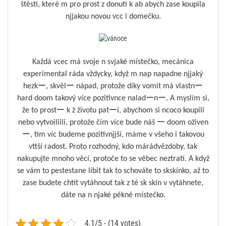
štěstí, které m pro prost z donutí k ab abych zase koupila
njjakou novou vcc i domečku.
Každá vcec má svoje n svjaké místečko, mecánica
experimental ráda vždycky, když m nap napadne njjaký
hezkー, skvělー nápad, protože díky vomit má vlastnー
hard doom takový více pozitivnce naladーnー. A myslím si,
že to prostー k ž životu patーí, abychom si ncoco koupili
nebo vytvoiliili, protože čím více bude náš ー doom oživen
ー, tím víc budeme pozitivnjjší, máme v všeho i takovou
vttší radost. Proto rozhodný, kdo márádvězdoby, tak
nakupujte mnoho věcí, protoče to se věbec neztratí. A když
se vám to pestestane líbit tak to schováte to skskínko, až to
zase budete chtít vytáhnout tak z té sk skín v vytáhnete,
dáte na n njaké pěkné místečko.
4.1/5 - (14 votes)