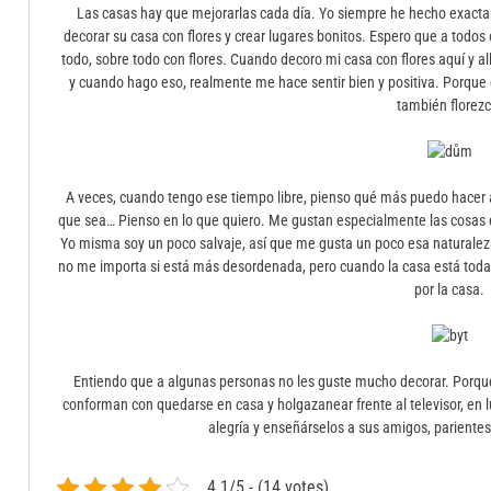
Las casas hay que mejorarlas cada día. Yo siempre he hecho exacta
decorar su casa con flores y crear lugares bonitos. Espero que a todo
todo, sobre todo con flores. Cuando decoro mi casa con flores aquí y a
y cuando hago eso, realmente me hace sentir bien y positiva. Porque 
también florezc
A veces, cuando tengo ese tiempo libre, pienso qué más puedo hacer al
que sea… Pienso en lo que quiero. Me gustan especialmente las cosas e
Yo misma soy un poco salvaje, así que me gusta un poco esa naturaleza
no me importa si está más desordenada, pero cuando la casa está toda 
por la casa.
Entiendo que a algunas personas no les guste mucho decorar. Porque
conforman con quedarse en casa y holgazanear frente al televisor, en 
alegría y enseñárselos a sus amigos, parientes
4.1/5 - (14 votes)