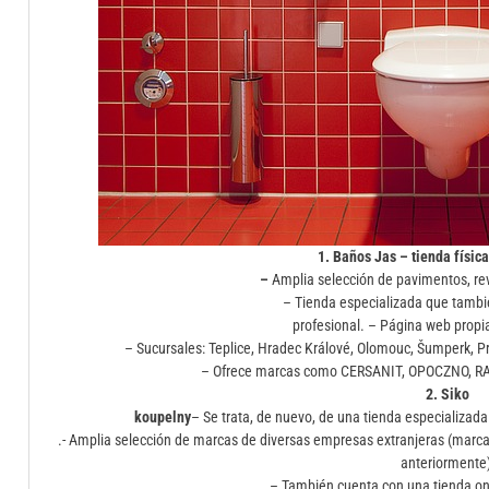
1. Baños Jas – tienda físic
–
Amplia selección de pavimentos, re
– Tienda especializada que tambié
profesional. – Página web propia
– Sucursales: Teplice, Hradec Králové, Olomouc, Šumperk, Pro
– Ofrece marcas como CERSANIT, OPOCZNO, RA
2. Siko
koupelny
– Se trata, de nuevo, de una tienda especializad
.- Amplia selección de marcas de diversas empresas extranjeras (marca
anteriormente)
– También cuenta con una tienda on