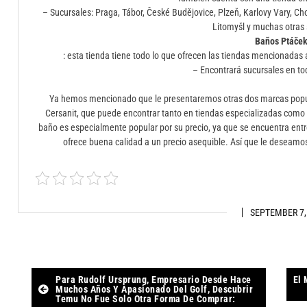
– Sucursales: Praga, Tábor, České Budějovice, Plzeň, Karlovy Vary, Ch
Litomyšl y muchas otras 
Baños Ptáče
: esta tienda tiene todo lo que ofrecen las tiendas mencionadas 
– Encontrará sucursales en to
Ya hemos mencionado que le presentaremos otras dos marcas popul
Cersanit, que puede encontrar tanto en tiendas especializadas como 
baño es especialmente popular por su precio, ya que se encuentra ent
ofrece buena calidad a un precio asequible. Así que le deseamos
SEPTEMBER 7,
Post
Para Rudolf Ursprung, Empresario Desde Hace
El 
Muchos Años Y Apasionado Del Golf, Descubrir
Temu No Fue Solo Otra Forma De Comprar: