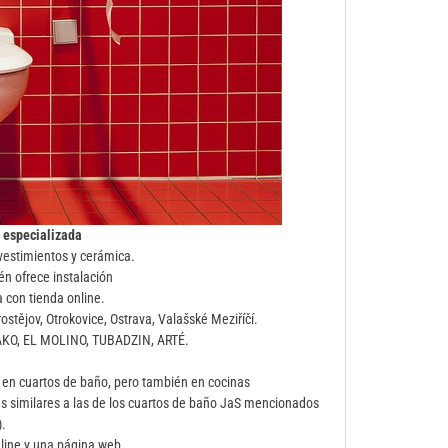
a especializada
vestimientos y cerámica.
n ofrece instalación
 con tienda online.
stějov, Otrokovice, Ostrava, Valašské Meziříčí.
KO, EL MOLINO, TUBADZIN, ARTÉ.
a en cuartos de baño, pero también en cocinas
s similares a las de los cuartos de baño JaS mencionados
.
line y una página web.