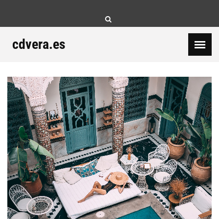
Skip
to
content
cdvera.es